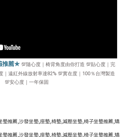
箱推薦✯
💯隨心度｜椅背角度由你打造 💯貼心度｜完
度｜遠紅外線放射率達82% 💯實在度｜100％台灣製造
💯安心度｜一年保固