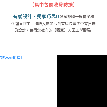
【集中包覆收臀防擴】
有感設計，獨家巧思!!
測試離開一般椅子和
坐墊直接坐上撐腰人就能即刻有感包覆集中零負擔
的設計，值得您擁有的
【獨家】
人因工學體驗~