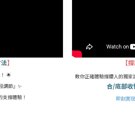
方法
】
【撐
 🌟
教你正確體驗撐腰人的獨家
合/底部收
多段調節』
✨
的支撐體驗！
即刻實