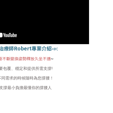
治療師Robert專業介紹
📣:
要不斷變換姿勢釋放久坐不適
~
要包覆、穩定和提供所需支撐!
同需求的時候隨時為您撐腰！
支撐最小負擔最懂你的撐腰人