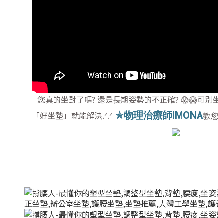
您真的坐對了嗎? 還是長期姿勢的不正確? 😱😱可別
「好坐墊」就能解決.ᐟ.ᐟ
✯
物理治療師IMONA
教