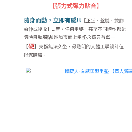
【張力式彈力貼合】
隨身而動，立即有感!!
【正坐、盤腿、雙腳
前伸或後收
】
...等，任何坐姿，甚至不同體型都能
隨時
自動服貼
!區隔市面上坐墊永遠只有單一
硬
【
】支撐無法久坐，最聰明的人體工學設計值
得您體驗~