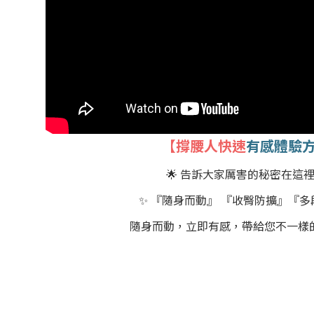
【撐腰人快速
有感體驗
🌟 告訴大家厲害的秘密在這裡！
✨ 『隨身而動』 『收臀防擴』『
隨身而動，立即有感，帶給您不一樣