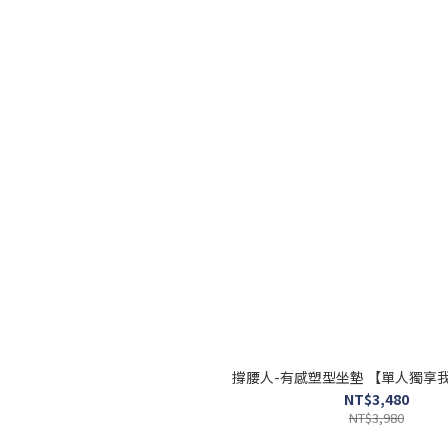
撐腰人-有感塑型坐墊 【單人獨享
NT$3,480
NT$3,980