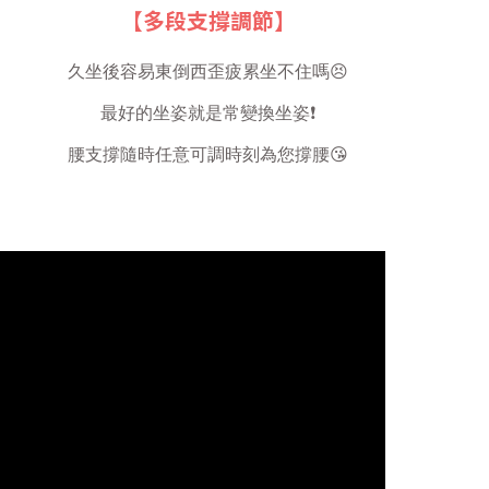
【多段支撐調節】
久坐後容易東倒西歪疲累坐不住嗎😣
最好的坐姿就是常變換坐姿❗️
腰支撐隨時任意可調時刻為您撐腰😘