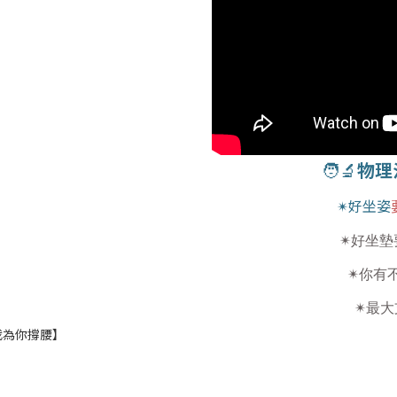
🧑‍🔬
物理
✴
好坐姿
✴好坐墊
✴你有不
✴最大
我為你撐腰】