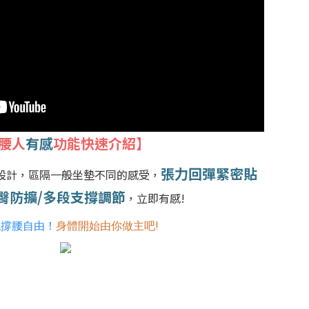
腰人
有感
功能快速介紹】
張力回彈緊密貼
設計，區隔一般坐墊不同的感受，
臀防擴/多段支撐調節
，立即有感!
現撐腰自由！
身體開始由你做主吧!