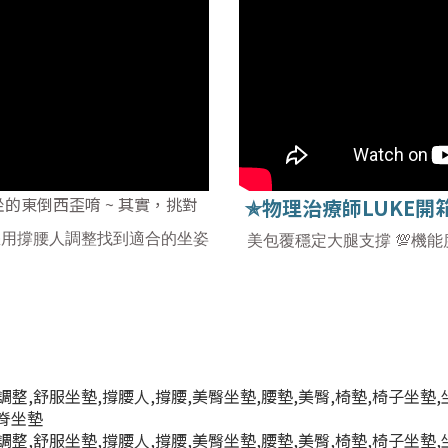
坐的東倒西歪唷 ~ 其實，挑對
✯物理治療師LUKE開
您用撐腰人調整找到適合的坐姿
美包覆穩定大腿支撐 💯機能