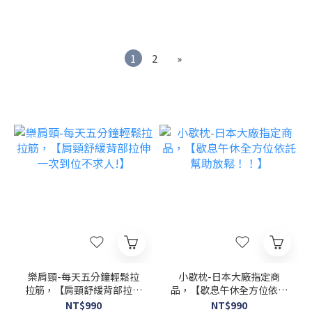
1
2
»
樂肩頸-每天五分鐘輕鬆拉
小歇枕-日本大廠指定商
拉筋，【肩頸舒緩背部拉伸
品，【歇息午休全方位依託
一次到位不求人!】
幫助放鬆！！】
NT$990
NT$990