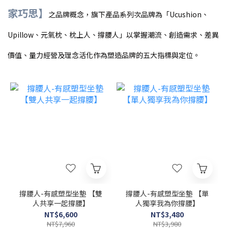
家巧思】
之品牌概念，旗下產品系列次品牌為「Ucushion、
Upillow、元氣枕、枕上人
、撐腰人
」以掌握潮流、創造需求、差異
價值、量力經營及理念活化作為塑造品牌的五大指標與定位。
撐腰人-有感塑型坐墊 【雙
撐腰人-有感塑型坐墊 【單
人共享一起撐腰】
人獨享我為你撐腰】
NT$6,600
NT$3,480
NT$7,960
NT$3,980