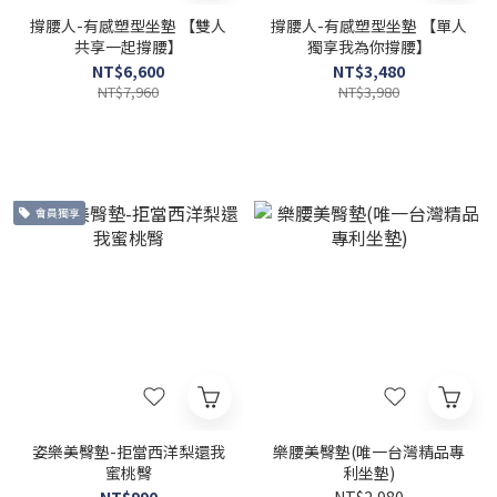
撐腰人-有感塑型坐墊 【雙人
撐腰人-有感塑型坐墊 【單人
共享一起撐腰】
獨享我為你撐腰】
NT$6,600
NT$3,480
NT$7,960
NT$3,980
會員獨享
姿樂美臀墊-拒當西洋梨還我
樂腰美臀墊(唯一台灣精品專
蜜桃臀
利坐墊)
NT$990
NT$2,980